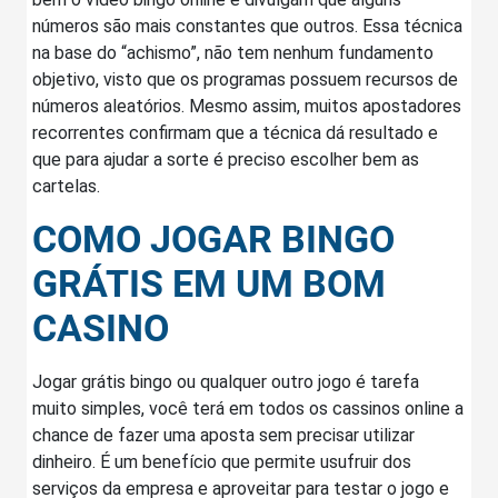
números são mais constantes que outros. Essa técnica
na base do “achismo”, não tem nenhum fundamento
objetivo, visto que os programas possuem recursos de
números aleatórios. Mesmo assim, muitos apostadores
recorrentes confirmam que a técnica dá resultado e
que para ajudar a sorte é preciso escolher bem as
cartelas.
COMO JOGAR BINGO
GRÁTIS EM UM BOM
CASINO
Jogar grátis bingo ou qualquer outro jogo é tarefa
muito simples, você terá em todos os cassinos online a
chance de fazer uma aposta sem precisar utilizar
dinheiro. É um benefício que permite usufruir dos
serviços da empresa e aproveitar para testar o jogo e