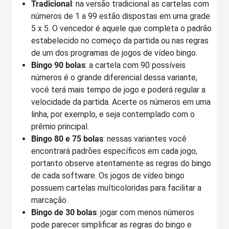
Tradicional
: na versão tradicional as cartelas com
números de 1 a 99 estão dispostas em uma grade
5 x 5. O vencedor é aquele que completa o padrão
estabelecido no começo da partida ou nas regras
de um dos programas de jogos de vídeo bingo.
Bingo 90 bolas
: a cartela com 90 possíveis
números é o grande diferencial dessa variante,
você terá mais tempo de jogo e poderá regular a
velocidade da partida. Acerte os números em uma
linha, por exemplo, e seja contemplado com o
prêmio principal.
Bingo 80 e 75 bolas
: nessas variantes você
encontrará padrões específicos em cada jogo,
portanto observe atentamente as regras do bingo
de cada software. Os jogos de vídeo bingo
possuem cartelas multicoloridas para facilitar a
marcação.
Bingo de 30 bolas
: jogar com menos números
pode parecer simplificar as regras do bingo e