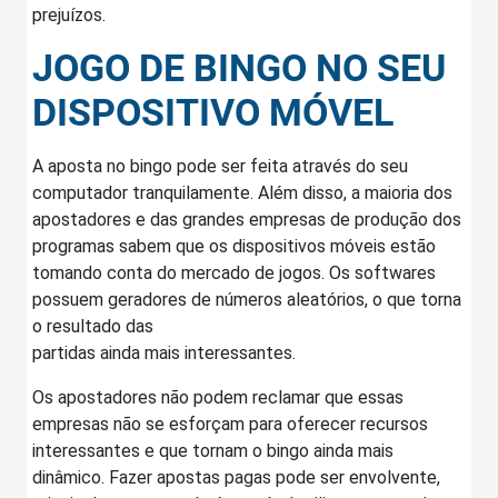
prejuízos.
JOGO DE BINGO NO SEU
DISPOSITIVO MÓVEL
A aposta no bingo pode ser feita através do seu
computador tranquilamente. Além disso, a maioria dos
apostadores e das grandes empresas de produção dos
programas sabem que os dispositivos móveis estão
tomando conta do mercado de jogos. Os softwares
possuem geradores de números aleatórios, o que torna
o resultado das
partidas ainda mais interessantes.
Os apostadores não podem reclamar que essas
empresas não se esforçam para oferecer recursos
interessantes e que tornam o bingo ainda mais
dinâmico. Fazer apostas pagas pode ser envolvente,