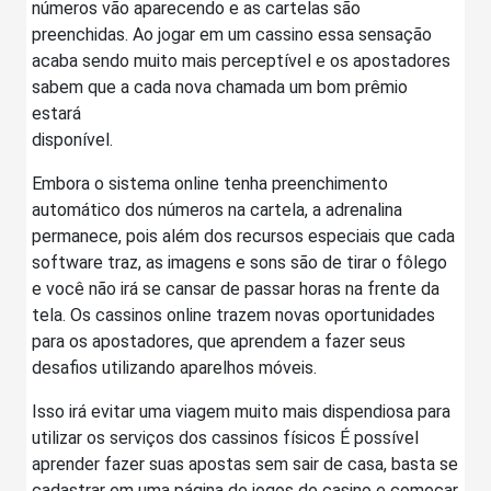
números vão aparecendo e as cartelas são
preenchidas. Ao jogar em um cassino essa sensação
acaba sendo muito mais perceptível e os apostadores
sabem que a cada nova chamada um bom prêmio
estará
disponível.
Embora o sistema online tenha preenchimento
automático dos números na cartela, a adrenalina
permanece, pois além dos recursos especiais que cada
software traz, as imagens e sons são de tirar o fôlego
e você não irá se cansar de passar horas na frente da
tela. Os cassinos online trazem novas oportunidades
para os apostadores, que aprendem a fazer seus
desafios utilizando aparelhos móveis.
Isso irá evitar uma viagem muito mais dispendiosa para
utilizar os serviços dos cassinos físicos É possível
aprender fazer suas apostas sem sair de casa, basta se
cadastrar em uma página de jogos de casino e começar