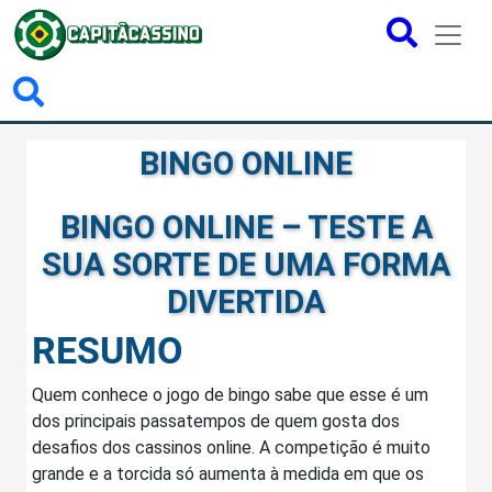
BINGO ONLINE
BINGO ONLINE – TESTE A
SUA SORTE DE UMA FORMA
DIVERTIDA
RESUMO
Quem conhece o jogo de bingo sabe que esse é um
dos principais passatempos de quem gosta dos
desafios dos cassinos online. A competição é muito
grande e a torcida só aumenta à medida em que os